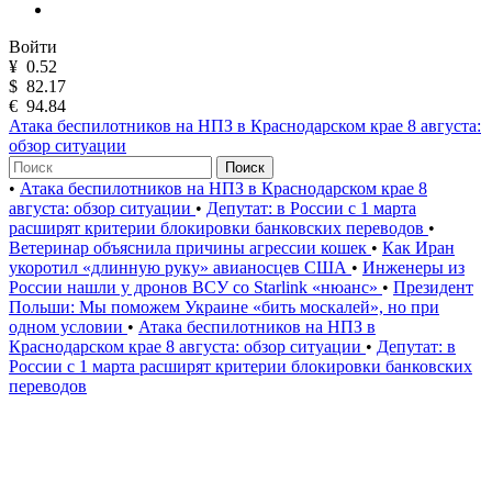
Войти
¥
0.52
$
82.17
€
94.84
Атака беспилотников на НПЗ в Краснодарском крае 8 августа:
обзор ситуации
Поиск
•
Атака беспилотников на НПЗ в Краснодарском крае 8
августа: обзор ситуации
•
Депутат: в России с 1 марта
расширят критерии блокировки банковских переводов
•
Ветеринар объяснила причины агрессии кошек
•
Как Иран
укоротил «длинную руку» авианосцев США
•
Инженеры из
России нашли у дронов ВСУ со Starlink «нюанс»
•
Президент
Польши: Мы поможем Украине «бить москалей», но при
одном условии
•
Атака беспилотников на НПЗ в
Краснодарском крае 8 августа: обзор ситуации
•
Депутат: в
России с 1 марта расширят критерии блокировки банковских
переводов