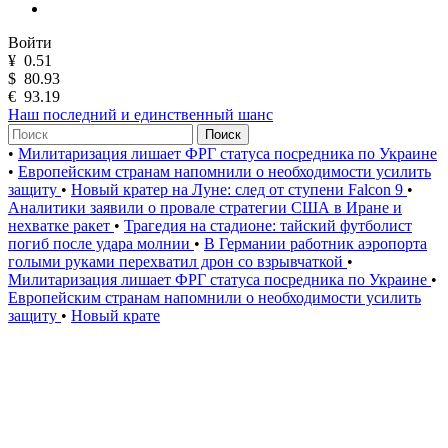
Войти
¥
0.51
$
80.93
€
93.19
Наш последний и единственный шанс
Поиск
•
Милитаризация лишает ФРГ статуса посредника по Украине
•
Европейским странам напомнили о необходимости усилить
защиту
•
Новый кратер на Луне: след от ступени Falcon 9
•
Аналитики заявили о провале стратегии США в Иране и
нехватке ракет
•
Трагедия на стадионе: тайский футболист
погиб после удара молнии
•
В Германии работник аэропорта
голыми руками перехватил дрон со взрывчаткой
•
Милитаризация лишает ФРГ статуса посредника по Украине
•
Европейским странам напомнили о необходимости усилить
защиту
•
Новый крате