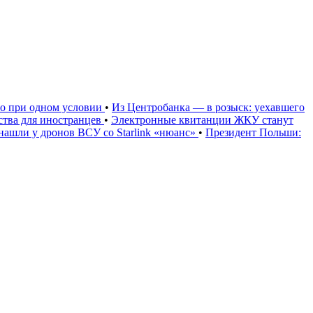
но при одном условии
•
Из Центробанка — в розыск: уехавшего
тва для иностранцев
•
Электронные квитанции ЖКУ станут
нашли у дронов ВСУ со Starlink «нюанс»
•
Президент Польши: