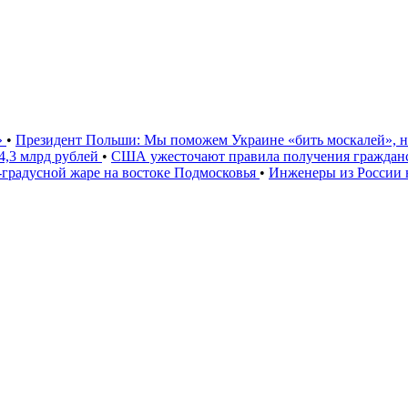
»
•
Президент Польши: Мы поможем Украине «бить москалей», 
4,3 млрд рублей
•
США ужесточают правила получения гражданс
градусной жаре на востоке Подмосковья
•
Инженеры из России 