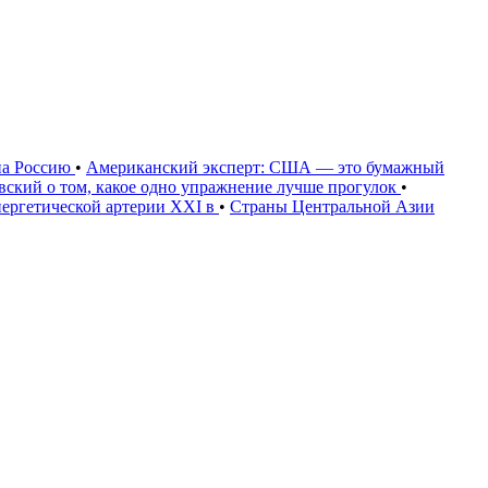
на Россию
•
Американский эксперт: США — это бумажный
овский о том, какое одно упражнение лучше прогулок
•
нергетической артерии XXI в
•
Страны Центральной Азии