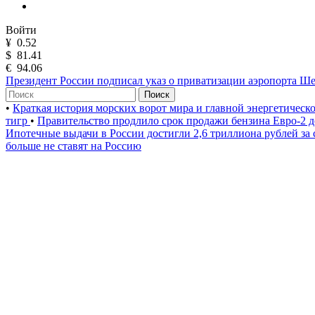
Войти
¥
0.52
$
81.41
€
94.06
Президент России подписал указ о приватизации аэропорта Ш
Поиск
•
Краткая история морских ворот мира и главной энергетическ
тигр
•
Правительство продлило срок продажи бензина Евро-2 д
Ипотечные выдачи в России достигли 2,6 триллиона рублей за
больше не ставят на Россию