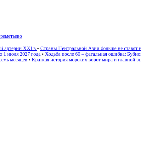
ереметьево
ой артерии XXI в
•
Страны Центральной Азии больше не ставят 
о 1 июля 2027 года
•
Ходьба после 60 – фатальная ошибка: Бубн
 семь месяцев
•
Краткая история морских ворот мира и главной э