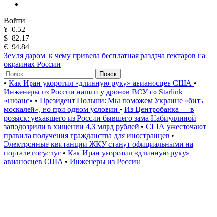
Войти
¥
0.52
$
82.17
€
94.84
Земля даром: к чему привела бесплатная раздача гектаров на
окраинах России
Поиск
•
Как Иран укоротил «длинную руку» авианосцев США
•
Инженеры из России нашли у дронов ВСУ со Starlink
«нюанс»
•
Президент Польши: Мы поможем Украине «бить
москалей», но при одном условии
•
Из Центробанка — в
розыск: уехавшего из России бывшего зама Набиуллиной
заподозрили в хищении 4,3 млрд рублей
•
США ужесточают
правила получения гражданства для иностранцев
•
Электронные квитанции ЖКУ станут официальными на
портале госуслуг
•
Как Иран укоротил «длинную руку»
авианосцев США
•
Инженеры из России