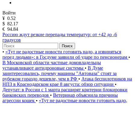
Войти
¥
0.52
$
82.17
€
94.84
Россию ждут резкие перепады температур: от +42 до -6
градусов
Поиск
•
«Тут не радостные новости готовить надо, а извиняться
перед людьми»: в Госдуме заявили об ударе по пенсионерам
•
В Московской области частные домовладельцы
устанавливают антидроновые системы
•
В Думе
заинтересовались, почему машины "Автоваза" стоят за
рубежом гораздо дешевле, чем в РФ
•
Атака беспилотников на
НПЗ в Краснодарском крае 8 августа: обзор ситуации
•
Депутат: в России с 1 марта расширят критерии блокировки
банковских переводов
•
Ветеринар объяснила причины
агрессии кошек
•
«Тут не радостные новости готовить надо,