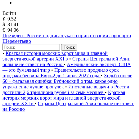
Войти
¥
0.52
$
81.41
€
94.06
Президент России подписал указ о приватизации аэропорта
Шереметьево
Поиск
•
Краткая история морских ворот мира и главной
энергетической артерии XXI в
•
Страны Центральной Азии
больше не ставят на Россию
•
Американский эксперт: США
— это бумажный тигр
•
Правительство продлило срок
продажи бензина Евро-2 до 1 июля 2027 года
•
Ходьба после
60 – фатальная ошибка: Бубновский о том, какое одно
упражнение лучше прогулок
•
Ипотечные выдачи в России
достигли 2,6 триллиона рублей за семь месяцев
•
Краткая
история морских ворот мира и главной энергетической
артерии XXI в
•
Страны Центральной Азии больше не ставят
на Россию