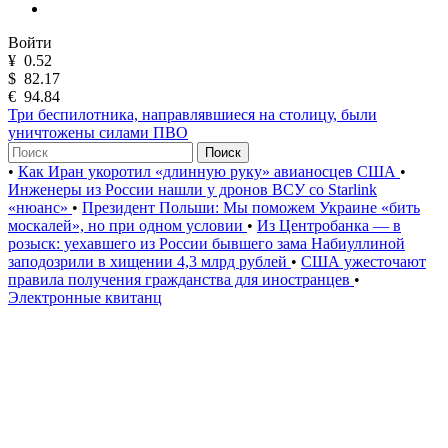
Войти
¥
0.52
$
82.17
€
94.84
Три беспилотника, направлявшиеся на столицу, были
уничтожены силами ПВО
Поиск
•
Как Иран укоротил «длинную руку» авианосцев США
•
Инженеры из России нашли у дронов ВСУ со Starlink
«нюанс»
•
Президент Польши: Мы поможем Украине «бить
москалей», но при одном условии
•
Из Центробанка — в
розыск: уехавшего из России бывшего зама Набиуллиной
заподозрили в хищении 4,3 млрд рублей
•
США ужесточают
правила получения гражданства для иностранцев
•
Электронные квитанц