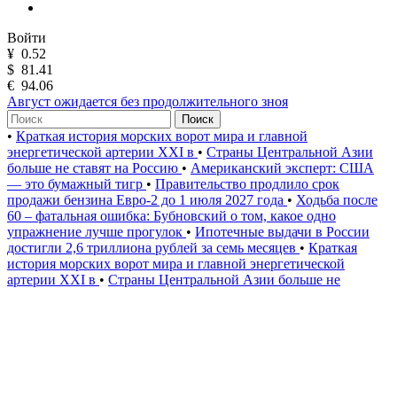
Войти
¥
0.52
$
81.41
€
94.06
Август ожидается без продолжительного зноя
Поиск
•
Краткая история морских ворот мира и главной
энергетической артерии XXI в
•
Страны Центральной Азии
больше не ставят на Россию
•
Американский эксперт: США
— это бумажный тигр
•
Правительство продлило срок
продажи бензина Евро-2 до 1 июля 2027 года
•
Ходьба после
60 – фатальная ошибка: Бубновский о том, какое одно
упражнение лучше прогулок
•
Ипотечные выдачи в России
достигли 2,6 триллиона рублей за семь месяцев
•
Краткая
история морских ворот мира и главной энергетической
артерии XXI в
•
Страны Центральной Азии больше не