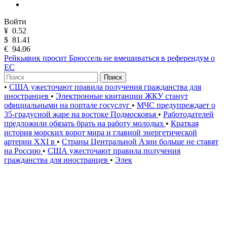
Войти
¥
0.52
$
81.41
€
94.06
Рейкьявик просит Брюссель не вмешиваться в референдум о
ЕС
Поиск
•
США ужесточают правила получения гражданства для
иностранцев
•
Электронные квитанции ЖКУ станут
официальными на портале госуслуг
•
МЧС предупреждает о
35-градусной жаре на востоке Подмосковья
•
Работодателей
предложили обязать брать на работу молодых
•
Краткая
история морских ворот мира и главной энергетической
артерии XXI в
•
Страны Центральной Азии больше не ставят
на Россию
•
США ужесточают правила получения
гражданства для иностранцев
•
Элек