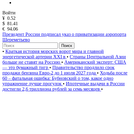
Войти
¥
0.52
$
81.41
€
94.06
Президент России подписал указ о приватизации аэропорта
Шереметьево
Поиск
•
Краткая история морских ворот мира и главной
энергетической артерии XXI в
•
Страны Центральной Азии
больше не ставят на Россию
•
Американский эксперт: США
— это бумажный тигр
•
Правительство продлило срок
продажи бензина Евро-2 до 1 июля 2027 года
•
Ходьба после
60 – фатальная ошибка: Бубновский о том, какое одно
упражнение лучше прогулок
•
Ипотечные выдачи в России
достигли 2,6 триллиона рублей за семь месяцев
•