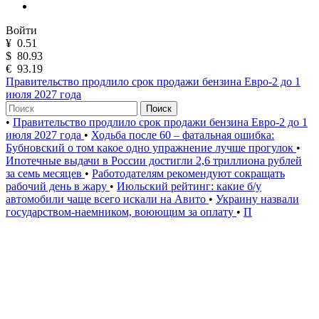
Войти
¥
0.51
$
80.93
€
93.19
Правительство продлило срок продажи бензина Евро-2 до 1
июля 2027 года
Поиск
•
Правительство продлило срок продажи бензина Евро-2 до 1
июля 2027 года
•
Ходьба после 60 – фатальная ошибка:
Бубновский о том какое одно упражнение лучше прогулок
•
Ипотечные выдачи в России достигли 2,6 триллиона рублей
за семь месяцев
•
Работодателям рекомендуют сокращать
рабочий день в жару
•
Июльский рейтинг: какие б/у
автомобили чаще всего искали на Авито
•
Украину назвали
государством-наемником, воюющим за оплату
•
П