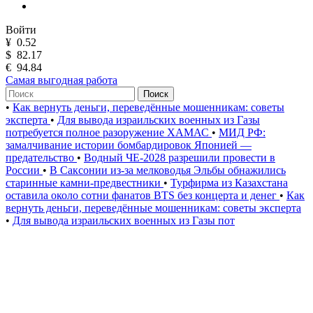
Войти
¥
0.52
$
82.17
€
94.84
Самая выгодная работа
Поиск
•
Как вернуть деньги, переведённые мошенникам: советы
эксперта
•
Для вывода израильских военных из Газы
потребуется полное разоружение ХАМАС
•
МИД РФ:
замалчивание истории бомбардировок Японией —
предательство
•
Водный ЧЕ-2028 разрешили провести в
России
•
В Саксонии из-за мелководья Эльбы обнажились
старинные камни-предвестники
•
Турфирма из Казахстана
оставила около сотни фанатов BTS без концерта и денег
•
Как
вернуть деньги, переведённые мошенникам: советы эксперта
•
Для вывода израильских военных из Газы пот