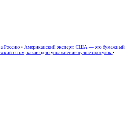
на Россию
•
Американский эксперт: США — это бумажный
овский о том, какое одно упражнение лучше прогулок
•