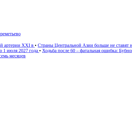
ереметьево
ой артерии XXI в
•
Страны Центральной Азии больше не ставят 
о 1 июля 2027 года
•
Ходьба после 60 – фатальная ошибка: Бубн
семь месяцев