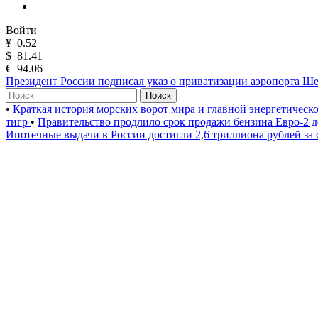
Войти
¥
0.52
$
81.41
€
94.06
Президент России подписал указ о приватизации аэропорта Ш
Поиск
•
Краткая история морских ворот мира и главной энергетическ
тигр
•
Правительство продлило срок продажи бензина Евро-2 д
Ипотечные выдачи в России достигли 2,6 триллиона рублей за 