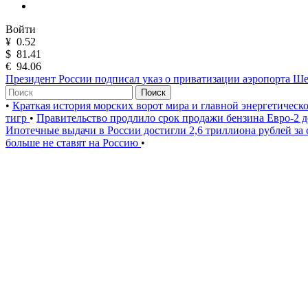
Войти
¥
0.52
$
81.41
€
94.06
Президент России подписал указ о приватизации аэропорта Ш
Поиск
•
Краткая история морских ворот мира и главной энергетическ
тигр
•
Правительство продлило срок продажи бензина Евро-2 д
Ипотечные выдачи в России достигли 2,6 триллиона рублей за
больше не ставят на Россию
•