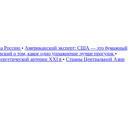
на Россию
•
Американский эксперт: США — это бумажный
овский о том, какое одно упражнение лучше прогулок
•
нергетической артерии XXI в
•
Страны Центральной Азии