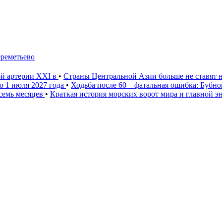
ереметьево
ой артерии XXI в
•
Страны Центральной Азии больше не ставят 
о 1 июля 2027 года
•
Ходьба после 60 – фатальная ошибка: Бубн
 семь месяцев
•
Краткая история морских ворот мира и главной э