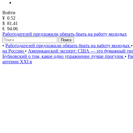
Войти
¥
0.52
$
81.41
€
94.06
Работодателей предложили обязать брать на работу молодых
Поиск
•
Работодателей предложили обязать брать на работу молодых
•
на Россию
•
Американский эксперт: США — это бумажный ти
Бубновский о том, какое одно упражнение лучше прогулок
•
Ра
артерии XXI в