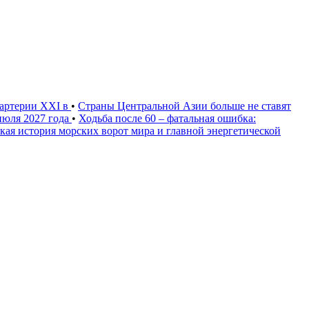
 артерии XXI в
•
Страны Центральной Азии больше не ставят
июля 2027 года
•
Ходьба после 60 – фатальная ошибка:
кая история морских ворот мира и главной энергетической