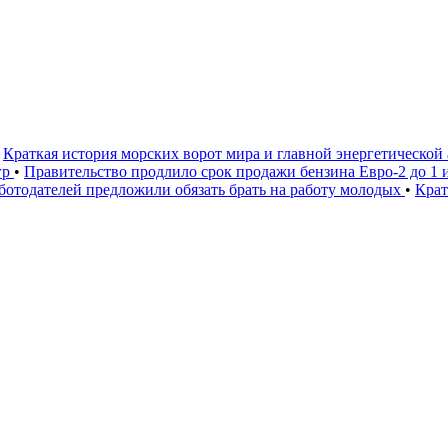
Краткая история морских ворот мира и главной энергетической
гр
•
Правительство продлило срок продажи бензина Евро-2 до 1 
ботодателей предложили обязать брать на работу молодых
•
Крат