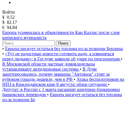
Войти
¥
0.52
$
82.17
€
94.84
Европа усомнилась в объективности Каи Каллас после слов
кипрского журналиста
Поиск
•
Европа рискует остаться без топлива из-за позиции Берлина
•
«Тут не радостные новости готовить надо, а извиняться
перед людьми»: в Госдуме заявили об ударе по пенсионерам
•
В Московской области частные домовладельцы
устанавливают антидроновые системы
•
В Думе
заинтересовались, почему машины "Автоваза" стоят за
рубежом гораздо дешевле, чем в РФ
•
Атака беспилотников на
НПЗ в Краснодарском крае 8 августа: обзор ситуации
•
Депутат: в России с 1 марта расширят критерии блокировки
банковских переводов
•
Европа рискует остаться без топлива
из-за позиции Бе