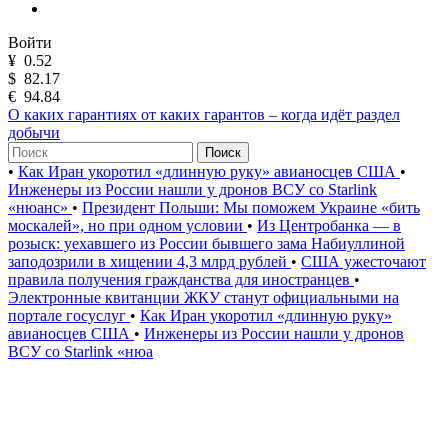
Войти
¥
0.52
$
82.17
€
94.84
О каких гарантиях от каких гарантов – когда идёт раздел
добычи
Поиск
•
Как Иран укоротил «длинную руку» авианосцев США
•
Инженеры из России нашли у дронов ВСУ со Starlink
«нюанс»
•
Президент Польши: Мы поможем Украине «бить
москалей», но при одном условии
•
Из Центробанка — в
розыск: уехавшего из России бывшего зама Набиуллиной
заподозрили в хищении 4,3 млрд рублей
•
США ужесточают
правила получения гражданства для иностранцев
•
Электронные квитанции ЖКУ станут официальными на
портале госуслуг
•
Как Иран укоротил «длинную руку»
авианосцев США
•
Инженеры из России нашли у дронов
ВСУ со Starlink «нюа