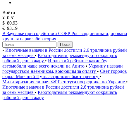
Войти
¥
0.51
$
80.93
€
93.19
В Зауралье при содействии СОБР Росгвардии ликвидирована
крупная нарколаборатория
Поиск
•
Ипотечные выдачи в России достигли 2,6 триллиона рублей
за семь месяцев
•
Работодателям рекомендуют сокращать
рабочий день в жару
•
Июльский рейтинг: какие б/у
автомобили чаще всего искали на Авито
•
Украину назвали
государством-наемником, воюющим за оплату
•
Свет городов
скрыл Млечный Путь: астрономы бьют тревогу
•
Милитаризация лишает ФРГ статуса посредника по Украине
•
Ипотечные выдачи в России достигли 2,6 триллиона рублей
за семь месяцев
•
Работодателям рекомендуют сокращать
рабочий день в жару