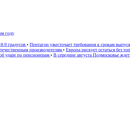
ом году
 8-9 градусов
•
Пентагон ужесточает требования к срокам выпус
 отечественным производителям
•
Европа рискует остаться без то
 об ударе по пенсионерам
•
В середине августа Подмосковье ждет