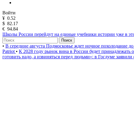
Войти
¥
0.52
$
82.17
€
94.84
Школы России перейдут на единые учебники истории уже в эт
Поиск
•
В середине августа Подмосковье ждет ночное похолодание до
Patriot
•
К 2028 году рынок вина в России будет принадлежать
готовить надо, а извиняться перед людьми»: в Госдуме заявили