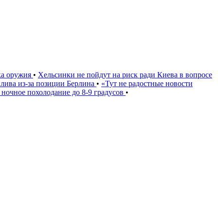
ка оружия
•
Хельсинки не пойдут на риск ради Киева в вопросе
плива из-за позиции Берлина
•
«Тут не радостные новости
 ночное похолодание до 8-9 градусов
•