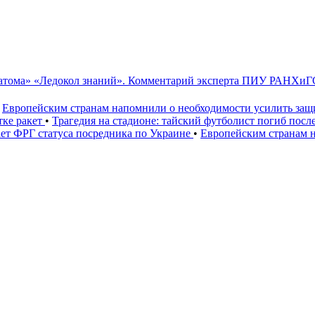
сатома» «Ледокол знаний». Комментарий эксперта ПИУ РАНХиГ
Европейским странам напомнили о необходимости усилить за
тке ракет
•
Трагедия на стадионе: тайский футболист погиб посл
ет ФРГ статуса посредника по Украине
•
Европейским странам 