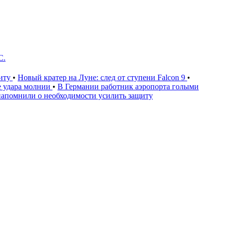
С.
щиту
•
Новый кратер на Луне: след от ступени Falcon 9
•
е удара молнии
•
В Германии работник аэропорта голыми
напомнили о необходимости усилить защиту