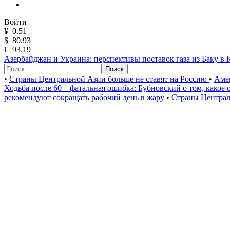
Войти
¥
0.51
$
80.93
€
93.19
Азербайджан и Украина: перспективы поставок газа из Баку в 
Поиск
•
Страны Центральной Азии больше не ставят на Россию
•
Аме
Ходьба после 60 – фатальная ошибка: Бубновский о том, како
рекомендуют сокращать рабочий день в жару
•
Страны Централ