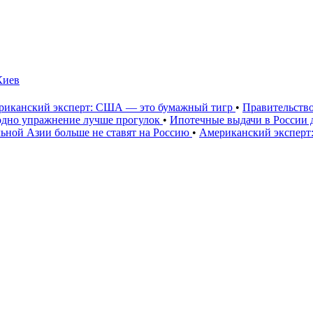
Киев
риканский эксперт: США — это бумажный тигр
•
Правительство
е одно упражнение лучше прогулок
•
Ипотечные выдачи в России д
ьной Азии больше не ставят на Россию
•
Американский экспер