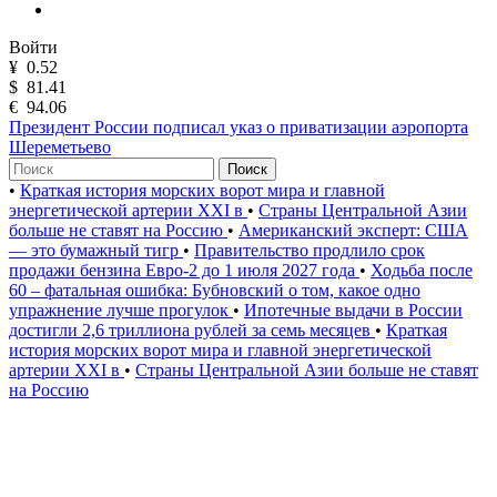
Войти
¥
0.52
$
81.41
€
94.06
Президент России подписал указ о приватизации аэропорта
Шереметьево
Поиск
•
Краткая история морских ворот мира и главной
энергетической артерии XXI в
•
Страны Центральной Азии
больше не ставят на Россию
•
Американский эксперт: США
— это бумажный тигр
•
Правительство продлило срок
продажи бензина Евро-2 до 1 июля 2027 года
•
Ходьба после
60 – фатальная ошибка: Бубновский о том, какое одно
упражнение лучше прогулок
•
Ипотечные выдачи в России
достигли 2,6 триллиона рублей за семь месяцев
•
Краткая
история морских ворот мира и главной энергетической
артерии XXI в
•
Страны Центральной Азии больше не ставят
на Россию