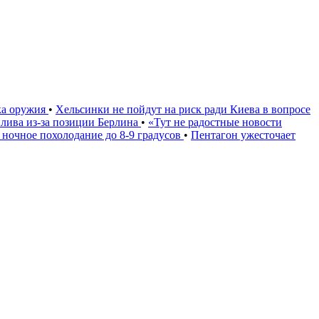
ка оружия
•
Хельсинки не пойдут на риск ради Киева в вопросе
плива из-за позиции Берлина
•
«Тут не радостные новости
 ночное похолодание до 8-9 градусов
•
Пентагон ужесточает