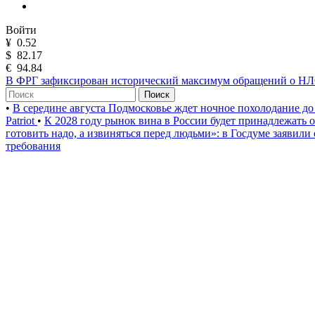
Войти
¥
0.52
$
82.17
€
94.84
В ФРГ зафиксирован исторический максимум обращений о Н
Поиск
•
В середине августа Подмосковье ждет ночное похолодание до
Patriot
•
К 2028 году рынок вина в России будет принадлежать
готовить надо, а извиняться перед людьми»: в Госдуме заявили
требования