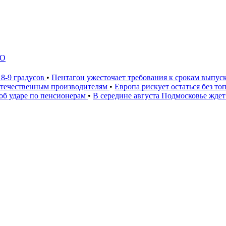
ЛО
 8-9 градусов
•
Пентагон ужесточает требования к срокам выпус
 отечественным производителям
•
Европа рискует остаться без то
 об ударе по пенсионерам
•
В середине августа Подмосковье ждет