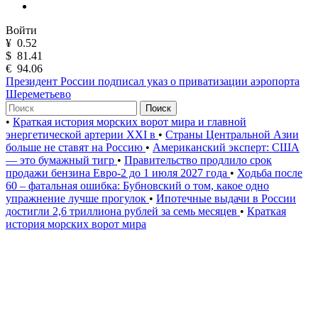
Войти
¥
0.52
$
81.41
€
94.06
Президент России подписал указ о приватизации аэропорта
Шереметьево
Поиск
•
Краткая история морских ворот мира и главной
энергетической артерии XXI в
•
Страны Центральной Азии
больше не ставят на Россию
•
Американский эксперт: США
— это бумажный тигр
•
Правительство продлило срок
продажи бензина Евро-2 до 1 июля 2027 года
•
Ходьба после
60 – фатальная ошибка: Бубновский о том, какое одно
упражнение лучше прогулок
•
Ипотечные выдачи в России
достигли 2,6 триллиона рублей за семь месяцев
•
Краткая
история морских ворот мира