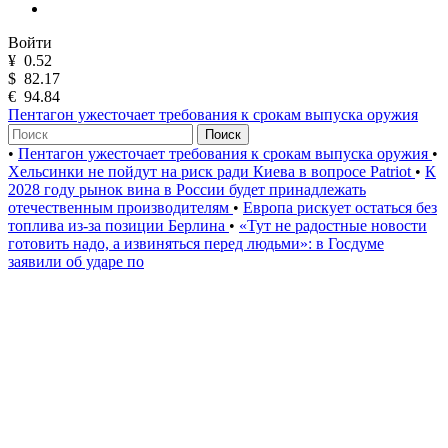
Войти
¥
0.52
$
82.17
€
94.84
Пентагон ужесточает требования к срокам выпуска оружия
Поиск
•
Пентагон ужесточает требования к срокам выпуска оружия
•
Хельсинки не пойдут на риск ради Киева в вопросе Patriot
•
К
2028 году рынок вина в России будет принадлежать
отечественным производителям
•
Европа рискует остаться без
топлива из-за позиции Берлина
•
«Тут не радостные новости
готовить надо, а извиняться перед людьми»: в Госдуме
заявили об ударе по