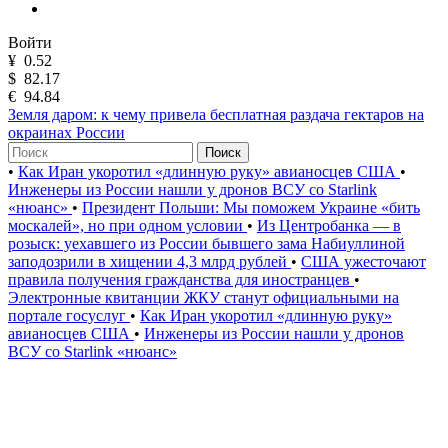
Войти
¥
0.52
$
82.17
€
94.84
Земля даром: к чему привела бесплатная раздача гектаров на
окраинах России
Поиск
•
Как Иран укоротил «длинную руку» авианосцев США
•
Инженеры из России нашли у дронов ВСУ со Starlink
«нюанс»
•
Президент Польши: Мы поможем Украине «бить
москалей», но при одном условии
•
Из Центробанка — в
розыск: уехавшего из России бывшего зама Набиуллиной
заподозрили в хищении 4,3 млрд рублей
•
США ужесточают
правила получения гражданства для иностранцев
•
Электронные квитанции ЖКУ станут официальными на
портале госуслуг
•
Как Иран укоротил «длинную руку»
авианосцев США
•
Инженеры из России нашли у дронов
ВСУ со Starlink «нюанс»