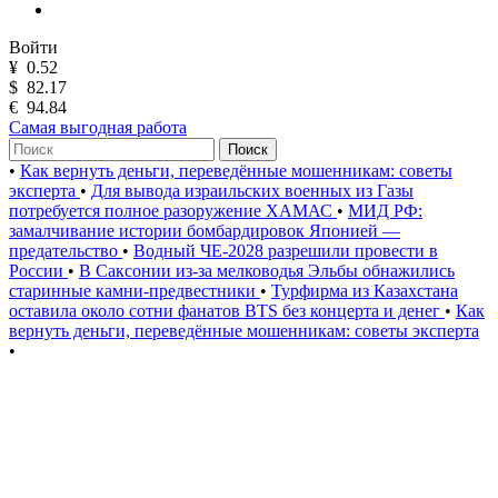
Войти
¥
0.52
$
82.17
€
94.84
Самая выгодная работа
Поиск
•
Как вернуть деньги, переведённые мошенникам: советы
эксперта
•
Для вывода израильских военных из Газы
потребуется полное разоружение ХАМАС
•
МИД РФ:
замалчивание истории бомбардировок Японией —
предательство
•
Водный ЧЕ-2028 разрешили провести в
России
•
В Саксонии из-за мелководья Эльбы обнажились
старинные камни-предвестники
•
Турфирма из Казахстана
оставила около сотни фанатов BTS без концерта и денег
•
Как
вернуть деньги, переведённые мошенникам: советы эксперта
•