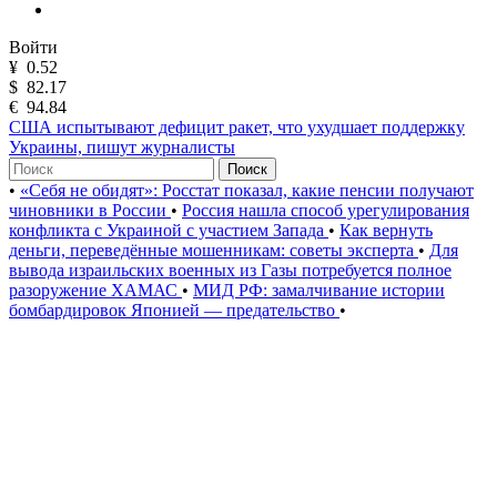
Войти
¥
0.52
$
82.17
€
94.84
США испытывают дефицит ракет, что ухудшает поддержку
Украины, пишут журналисты
Поиск
•
«Себя не обидят»: Росстат показал, какие пенсии получают
чиновники в России
•
Россия нашла способ урегулирования
конфликта с Украиной с участием Запада
•
Как вернуть
деньги, переведённые мошенникам: советы эксперта
•
Для
вывода израильских военных из Газы потребуется полное
разоружение ХАМАС
•
МИД РФ: замалчивание истории
бомбардировок Японией — предательство
•