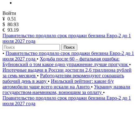
Войти
¥
0.51
$
80.93
€
93.19
Правительство продлило срок продажи бензина Евро-2 до 1
июля 2027 года
Поиск
•
Правительство продлило срок продажи бензина Евро-2 до 1
июля 2027 года
•
Ходьба после 60 – фатальная ошибка:
Бубновский о том какое одно упражнение лучше прогулок
•
Ипотечные выдачи в России достигли 2,6 триллиона рублей
за семь месяцев
•
Работодателям рекомендуют сокращать
рабочий день в жару
•
Июльский рейтинг: какие б/у
автомобили чаще всего искали на Авито
•
Украину назвали
государством-наемником, воюющим за оплату
•
Правительство продлило срок продажи бензина Евро-2 до 1
июля 2027 года