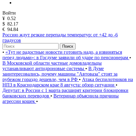
Войти
¥
0.52
$
82.17
€
94.84
Россию ждут резкие перепады температур: от +42 до -6
градусов
Поиск
•
«Тут не радостные новости готовить надо, а извиняться
перед людьми»: в Госдуме заявили об ударе по пенсионерам
•
В Московской области частные домовладельцы
устанавливают антидроновые системы
•
В Думе
заинтересовались, почему машины "Автоваза" стоят за
рубежом гораздо дешевле, чем в РФ
•
Атака беспилотников на
НПЗ в Краснодарском крае 8 августа: обзор ситуации
•
Депутат: в России с 1 марта расширят критерии блокировки
банковских переводов
•
Ветеринар объяснила причины
агрессии кошек
•