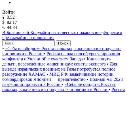
Войти
¥
0.52
$
82.17
€
94.84
В Британской Колумбии из-за лесных пожаров введён режим
чрезвычайного положения
Поиск
•
«Себя не обидят»: Росстат показал, какие пенсии получают
чиновники в России
•
Россия нашла способ урегулирования
конфликта с Украиной с участием Запада
•
Как вернуть
деньги, переведённые мошенникам: советы эксперта
•
Для
вывода израильских военных из Газы потребуется полное
разоружение ХАМАС
•
МИД РФ: замалчивание истории
бомбардировок Японией — предательство
•
Водный ЧЕ-2028
разрешили провести в России
•
«Себя не обидят»: Росстат
показал, какие пенсии получают чиновники в России
•
Россия