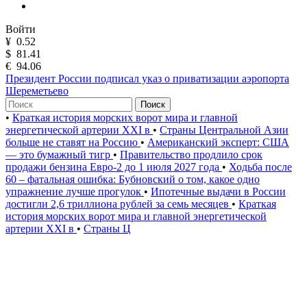
Войти
¥
0.52
$
81.41
€
94.06
Президент России подписал указ о приватизации аэропорта
Шереметьево
Поиск
•
Краткая история морских ворот мира и главной
энергетической артерии XXI в
•
Страны Центральной Азии
больше не ставят на Россию
•
Американский эксперт: США
— это бумажный тигр
•
Правительство продлило срок
продажи бензина Евро-2 до 1 июля 2027 года
•
Ходьба после
60 – фатальная ошибка: Бубновский о том, какое одно
упражнение лучше прогулок
•
Ипотечные выдачи в России
достигли 2,6 триллиона рублей за семь месяцев
•
Краткая
история морских ворот мира и главной энергетической
артерии XXI в
•
Страны Ц