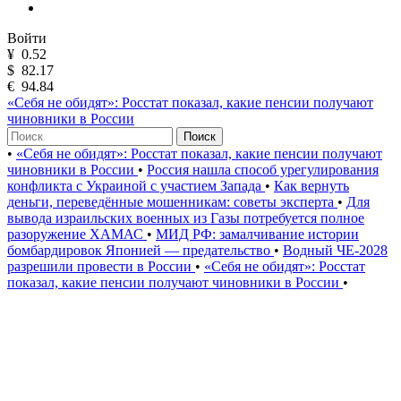
Войти
¥
0.52
$
82.17
€
94.84
«Себя не обидят»: Росстат показал, какие пенсии получают
чиновники в России
Поиск
•
«Себя не обидят»: Росстат показал, какие пенсии получают
чиновники в России
•
Россия нашла способ урегулирования
конфликта с Украиной с участием Запада
•
Как вернуть
деньги, переведённые мошенникам: советы эксперта
•
Для
вывода израильских военных из Газы потребуется полное
разоружение ХАМАС
•
МИД РФ: замалчивание истории
бомбардировок Японией — предательство
•
Водный ЧЕ-2028
разрешили провести в России
•
«Себя не обидят»: Росстат
показал, какие пенсии получают чиновники в России
•