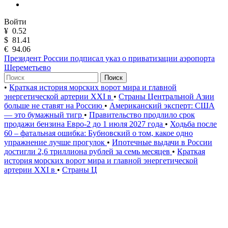
Войти
¥
0.52
$
81.41
€
94.06
Президент России подписал указ о приватизации аэропорта
Шереметьево
Поиск
•
Краткая история морских ворот мира и главной
энергетической артерии XXI в
•
Страны Центральной Азии
больше не ставят на Россию
•
Американский эксперт: США
— это бумажный тигр
•
Правительство продлило срок
продажи бензина Евро-2 до 1 июля 2027 года
•
Ходьба после
60 – фатальная ошибка: Бубновский о том, какое одно
упражнение лучше прогулок
•
Ипотечные выдачи в России
достигли 2,6 триллиона рублей за семь месяцев
•
Краткая
история морских ворот мира и главной энергетической
артерии XXI в
•
Страны Ц