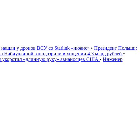
нашли у дронов ВСУ со Starlink «нюанс»
•
Президент Польши:
ма Набиуллиной заподозрили в хищении 4,3 млрд рублей
•
н укоротил «длинную руку» авианосцев США
•
Инженер