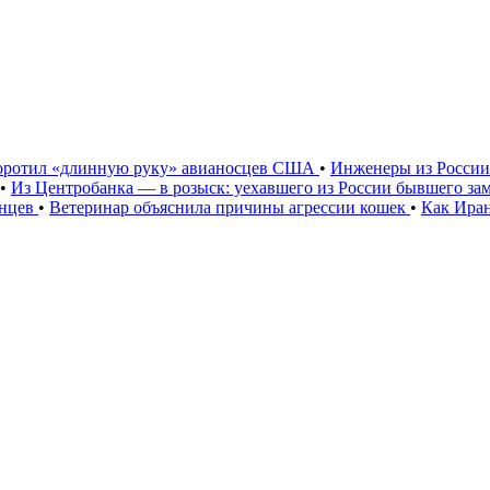
оротил «длинную руку» авианосцев США
•
Инженеры из России 
•
Из Центробанка — в розыск: уехавшего из России бывшего за
анцев
•
Ветеринар объяснила причины агрессии кошек
•
Как Ира