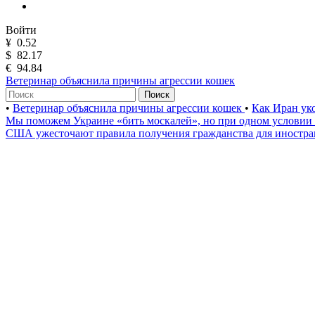
Войти
¥
0.52
$
82.17
€
94.84
Ветеринар объяснила причины агрессии кошек
Поиск
•
Ветеринар объяснила причины агрессии кошек
•
Как Иран ук
Мы поможем Украине «бить москалей», но при одном условии
США ужесточают правила получения гражданства для иностр