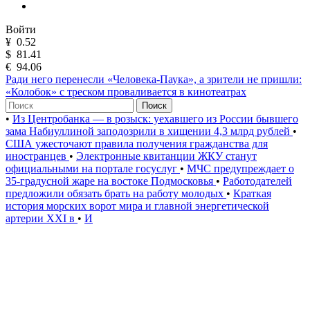
Войти
¥
0.52
$
81.41
€
94.06
Ради него перенесли «Человека-Паука», а зрители не пришли:
«Колобок» с треском проваливается в кинотеатрах
Поиск
•
Из Центробанка — в розыск: уехавшего из России бывшего
зама Набиуллиной заподозрили в хищении 4,3 млрд рублей
•
США ужесточают правила получения гражданства для
иностранцев
•
Электронные квитанции ЖКУ станут
официальными на портале госуслуг
•
МЧС предупреждает о
35-градусной жаре на востоке Подмосковья
•
Работодателей
предложили обязать брать на работу молодых
•
Краткая
история морских ворот мира и главной энергетической
артерии XXI в
•
И