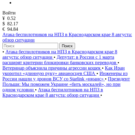
Войти
¥
0.52
$
82.17
€
94.84
Атака беспилотников на НПЗ в Краснодарском крае 8 августа:
обзор ситуации
Поиск
•
Атака беспилотников на НПЗ в Краснодарском крае 8
августа: обзор ситуации
•
Депутат: в России с 1 марта
расширят критерии блокировки банковских переводов
•
Ветеринар объяснила причины агрессии кошек
•
Как Иран
укоротил «длинную руку» авианосцев США
•
Инженеры из
России нашли у дронов ВСУ со Starlink «нюанс»
•
Президент
Польши: Мы поможем Украине «бить москалей», но при
одном условии
•
Атака беспилотников на НПЗ в
Краснодарском крае 8 августа: обзор ситуации
•