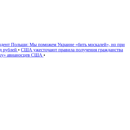
идент Польши: Мы поможем Украине «бить москалей», но при
рд рублей
•
США ужесточают правила получения гражданства
уку» авианосцев США
•