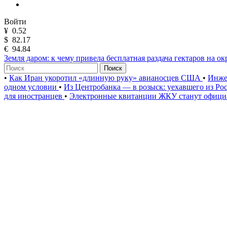
Войти
¥
0.52
$
82.17
€
94.84
Земля даром: к чему привела бесплатная раздача гектаров на о
Поиск
•
Как Иран укоротил «длинную руку» авианосцев США
•
Инже
одном условии
•
Из Центробанка — в розыск: уехавшего из Ро
для иностранцев
•
Электронные квитанции ЖКУ станут официа