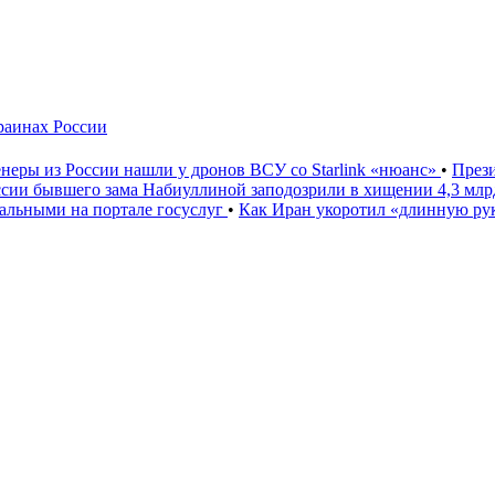
краинах России
неры из России нашли у дронов ВСУ со Starlink «нюанс»
•
През
ссии бывшего зама Набиуллиной заподозрили в хищении 4,3 мл
льными на портале госуслуг
•
Как Иран укоротил «длинную р