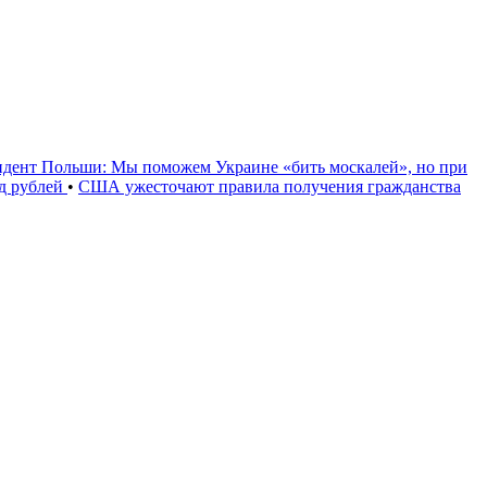
идент Польши: Мы поможем Украине «бить москалей», но при
рд рублей
•
США ужесточают правила получения гражданства