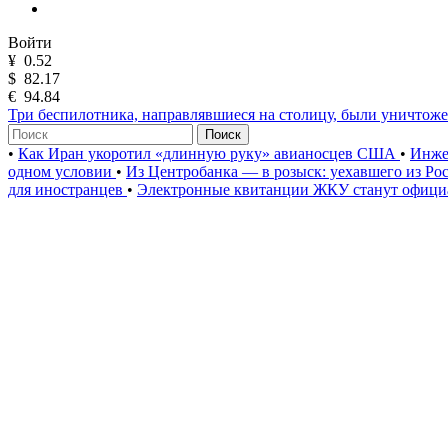
Войти
¥
0.52
$
82.17
€
94.84
Три беспилотника, направлявшиеся на столицу, были уничто
Поиск
•
Как Иран укоротил «длинную руку» авианосцев США
•
Инже
одном условии
•
Из Центробанка — в розыск: уехавшего из Ро
для иностранцев
•
Электронные квитанции ЖКУ станут официа