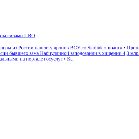
жены силами ПВО
неры из России нашли у дронов ВСУ со Starlink «нюанс»
•
През
ссии бывшего зама Набиуллиной заподозрили в хищении 4,3 мл
льными на портале госуслуг
•
Ка