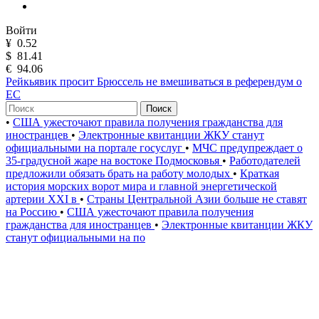
Войти
¥
0.52
$
81.41
€
94.06
Рейкьявик просит Брюссель не вмешиваться в референдум о
ЕС
Поиск
•
США ужесточают правила получения гражданства для
иностранцев
•
Электронные квитанции ЖКУ станут
официальными на портале госуслуг
•
МЧС предупреждает о
35-градусной жаре на востоке Подмосковья
•
Работодателей
предложили обязать брать на работу молодых
•
Краткая
история морских ворот мира и главной энергетической
артерии XXI в
•
Страны Центральной Азии больше не ставят
на Россию
•
США ужесточают правила получения
гражданства для иностранцев
•
Электронные квитанции ЖКУ
станут официальными на по