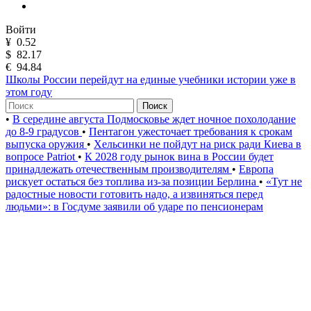
Войти
¥
0.52
$
82.17
€
94.84
Школы России перейдут на единые учебники истории уже в
этом году
Поиск
•
В середине августа Подмосковье ждет ночное похолодание
до 8-9 градусов
•
Пентагон ужесточает требования к срокам
выпуска оружия
•
Хельсинки не пойдут на риск ради Киева в
вопросе Patriot
•
К 2028 году рынок вина в России будет
принадлежать отечественным производителям
•
Европа
рискует остаться без топлива из-за позиции Берлина
•
«Тут не
радостные новости готовить надо, а извиняться перед
людьми»: в Госдуме заявили об ударе по пенсионерам