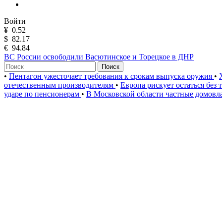
Войти
¥
0.52
$
82.17
€
94.84
ВС России освободили Васютинское и Торецкое в ДНР
Поиск
•
Пентагон ужесточает требования к срокам выпуска оружия
•
отечественным производителям
•
Европа рискует остаться без
ударе по пенсионерам
•
В Московской области частные домов