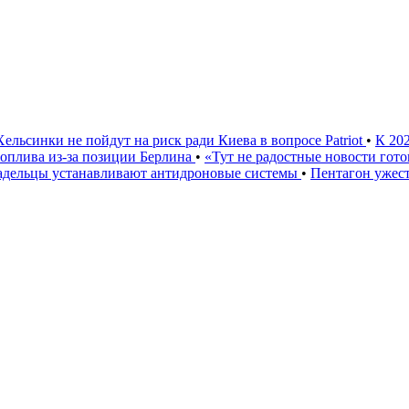
Хельсинки не пойдут на риск ради Киева в вопросе Patriot
•
К 20
 топлива из-за позиции Берлина
•
«Тут не радостные новости гото
ладельцы устанавливают антидроновые системы
•
Пентагон ужест