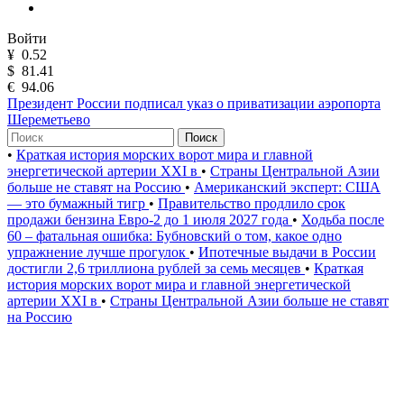
Войти
¥
0.52
$
81.41
€
94.06
Президент России подписал указ о приватизации аэропорта
Шереметьево
Поиск
•
Краткая история морских ворот мира и главной
энергетической артерии XXI в
•
Страны Центральной Азии
больше не ставят на Россию
•
Американский эксперт: США
— это бумажный тигр
•
Правительство продлило срок
продажи бензина Евро-2 до 1 июля 2027 года
•
Ходьба после
60 – фатальная ошибка: Бубновский о том, какое одно
упражнение лучше прогулок
•
Ипотечные выдачи в России
достигли 2,6 триллиона рублей за семь месяцев
•
Краткая
история морских ворот мира и главной энергетической
артерии XXI в
•
Страны Центральной Азии больше не ставят
на Россию