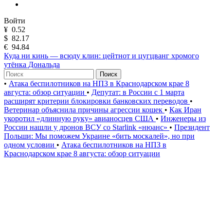
Войти
¥
0.52
$
82.17
€
94.84
Куда ни кинь — всюду клин: цейтнот и цугцванг хромого
утёнка Дональда
Поиск
•
Атака беспилотников на НПЗ в Краснодарском крае 8
августа: обзор ситуации
•
Депутат: в России с 1 марта
расширят критерии блокировки банковских переводов
•
Ветеринар объяснила причины агрессии кошек
•
Как Иран
укоротил «длинную руку» авианосцев США
•
Инженеры из
России нашли у дронов ВСУ со Starlink «нюанс»
•
Президент
Польши: Мы поможем Украине «бить москалей», но при
одном условии
•
Атака беспилотников на НПЗ в
Краснодарском крае 8 августа: обзор ситуации