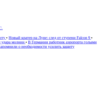
С.
щиту
•
Новый кратер на Луне: след от ступени Falcon 9
•
е удара молнии
•
В Германии работник аэропорта голыми
напомнили о необходимости усилить защиту