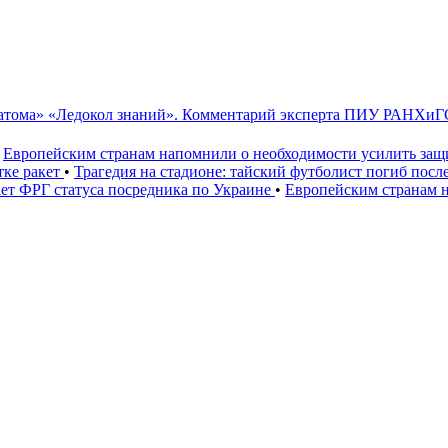
сатома» «Ледокол знаний». Комментарий эксперта ПИУ РАНХиГ
Европейским странам напомнили о необходимости усилить за
тке ракет
•
Трагедия на стадионе: тайский футболист погиб посл
ет ФРГ статуса посредника по Украине
•
Европейским странам 