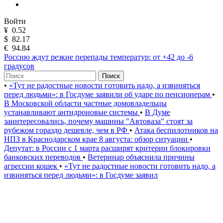
Войти
¥
0.52
$
82.17
€
94.84
Россию ждут резкие перепады температур: от +42 до -6
градусов
Поиск
•
«Тут не радостные новости готовить надо, а извиняться
перед людьми»: в Госдуме заявили об ударе по пенсионерам
•
В Московской области частные домовладельцы
устанавливают антидроновые системы
•
В Думе
заинтересовались, почему машины "Автоваза" стоят за
рубежом гораздо дешевле, чем в РФ
•
Атака беспилотников на
НПЗ в Краснодарском крае 8 августа: обзор ситуации
•
Депутат: в России с 1 марта расширят критерии блокировки
банковских переводов
•
Ветеринар объяснила причины
агрессии кошек
•
«Тут не радостные новости готовить надо, а
извиняться перед людьми»: в Госдуме заявил