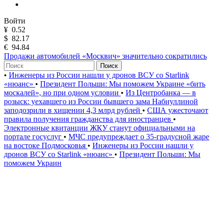
Войти
¥
0.52
$
82.17
€
94.84
Продажи автомобилей «Москвич» значительно сократились
Поиск
•
Инженеры из России нашли у дронов ВСУ со Starlink
«нюанс»
•
Президент Польши: Мы поможем Украине «бить
москалей», но при одном условии
•
Из Центробанка — в
розыск: уехавшего из России бывшего зама Набиуллиной
заподозрили в хищении 4,3 млрд рублей
•
США ужесточают
правила получения гражданства для иностранцев
•
Электронные квитанции ЖКУ станут официальными на
портале госуслуг
•
МЧС предупреждает о 35-градусной жаре
на востоке Подмосковья
•
Инженеры из России нашли у
дронов ВСУ со Starlink «нюанс»
•
Президент Польши: Мы
поможем Украин