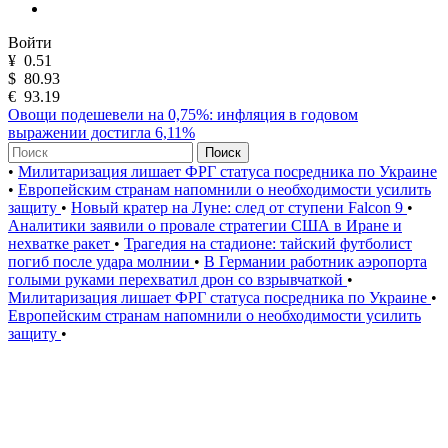
Войти
¥
0.51
$
80.93
€
93.19
Овощи подешевели на 0,75%: инфляция в годовом
выражении достигла 6,11%
Поиск
•
Милитаризация лишает ФРГ статуса посредника по Украине
•
Европейским странам напомнили о необходимости усилить
защиту
•
Новый кратер на Луне: след от ступени Falcon 9
•
Аналитики заявили о провале стратегии США в Иране и
нехватке ракет
•
Трагедия на стадионе: тайский футболист
погиб после удара молнии
•
В Германии работник аэропорта
голыми руками перехватил дрон со взрывчаткой
•
Милитаризация лишает ФРГ статуса посредника по Украине
•
Европейским странам напомнили о необходимости усилить
защиту
•