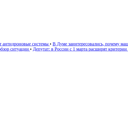
ют антидроновые системы
•
В Думе заинтересовались, почему маш
 обзор ситуации
•
Депутат: в России с 1 марта расширят критери